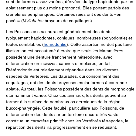
sont de formes assez variées, dérivées du type haplodonte par un
aplatissement plus ou moins prononcé. Elles portent parfois des
crénelures périphériques. Certaines raies ont des dents «en
pavés» (
Myliobates
broyeurs de coquillages).
Les Poissons osseux auraient généralement des dents
typiquement haplodontes, coniques, nombreuses (polyodontie) et
toutes semblables (
homodontie
). Cette assertion ne doit pas faire
illusion: on est accoutumé à croire que seuls les Mammifères
possèdent une denture franchement hétérodonte, avec
différenciation en incisives, canines et molaires; en fait,
l’hétérodontie est relativement répandue dans les diverses
espèces de Vertébrés. Les daurades, qui consomment des
coquillages, ont des dents broyeuses molariformes à couronne
aplatie. Au total, les Poissons possèdent des dents de morphologie
étonnamment variée. Chez ces animaux, les dents peuvent se
former à la surface de nombreux os dermiques de la région
bucco-pharyngée. Cette faculté, particulière aux Poissons, de
différenciation des dents sur un territoire encore très vaste
constitue un caractère primitif: chez les Vertébrés tétrapodes, la
répartition des dents ira progressivement en se réduisant.