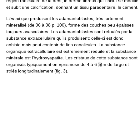
région radiculaire de la dent, le derme fibreux qui l’inclut se modifie
et subit une calcification, donnant un tissu paradentaire, le cément.
L’
émail
que produisent les adamantoblastes, très fortement
minéralisé (de 96 à 98 p. 100), forme des couches peu épaisses
toujours avasculaires. Les adamantoblastes sont refoulés par la
substance extracellulaire qu’ils produisent; celle-ci est donc
anhiste mais peut contenir de fins canalicules. La substance
organique extracellulaire est extrêmement réduite et la substance
minérale est l’hydroxyapatite. Les cristaux de cette substance sont
organisés typiquement en «prismes» de 4 à 6 猪m de large et
striés longitudinalement (fig. 3).