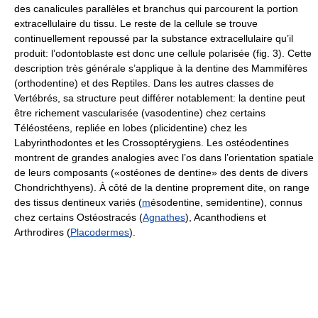
des canalicules parallèles et branchus qui parcourent la portion
extracellulaire du tissu. Le reste de la cellule se trouve
continuellement repoussé par la substance extracellulaire qu’il
produit: l’odontoblaste est donc une cellule polarisée (fig. 3). Cette
description très générale s’applique à la dentine des Mammifères
(orthodentine) et des Reptiles. Dans les autres classes de
Vertébrés, sa structure peut différer notablement: la dentine peut
être richement vascularisée (vasodentine) chez certains
Téléostéens, repliée en lobes (plicidentine) chez les
Labyrinthodontes et les Crossoptérygiens. Les ostéodentines
montrent de grandes analogies avec l’os dans l’orientation spatiale
de leurs composants («ostéones de dentine» des dents de divers
Chondrichthyens). À côté de la dentine proprement dite, on range
des tissus dentineux variés (
m
ésodentine, semidentine), connus
chez certains Ostéostracés (
Agnathes
), Acanthodiens et
Arthrodires (
Placodermes
).