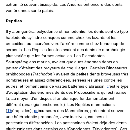
extrémité souvent bicuspide. Les Anoures ont encore des dents
vomériennes sur le palais.
Reptiles
Il y a en général polyodontie et homodontie; les dents sont de type
haplodonte cylindro-coniques comme chez les lézards et les
crocodiles, ou incurvées vers l’arrière comme chez beaucoup de
serpents. Les Reptiles fossiles avaient des dents de morphologie
plus variée que les formes actuelles. Les Placodontes,
Sauroptérygiens marins, avaient quelques énormes dents en
pavés:
c
’étaient des broyeurs de coquillages. Certains Dinosaures
ornithopodes (
Trachodon
) avaient de petites dents broyeuses très
nombreuses et assez différenciées, serrées les unes contre les
autres, et formant ainsi de vastes batteries d’abrasion:
c
’est le type
d’adaptation des énormes dents des Proboscidiens qui est réalisé
là, au moyen d’un dispositif anatomique fondamentalement
différent (analogie fonctionnelle). Les Reptiles mammaliens
(
Th
érapsidés),
pr
écurseurs des Mammifères, présentent souvent
une hétérodontie prononcée, avec incisives, canines et
postcanines différenciées. Les postcanines étaient déjà des dents
pluricuspidées dans certains cas (Cynodontes, Tritylodontes). Ces