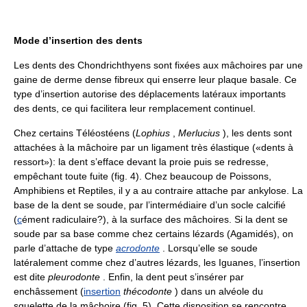
Mode d’insertion des dents
Les dents des Chondrichthyens sont fixées aux mâchoires par une
gaine de derme dense fibreux qui enserre leur plaque basale. Ce
type d’insertion autorise des déplacements latéraux importants
des dents, ce qui facilitera leur remplacement continuel.
Chez certains Téléostéens (
Lophius
,
Merlucius
), les dents sont
attachées à la mâchoire par un ligament très élastique («dents à
ressort»): la dent s’efface devant la proie puis se redresse,
empêchant toute fuite (fig. 4). Chez beaucoup de Poissons,
Amphibiens et Reptiles, il y a au contraire attache par ankylose. La
base de la dent se soude, par l’intermédiaire d’un socle calcifié
(
c
ément radiculaire?), à la surface des mâchoires. Si la dent se
soude par sa base comme chez certains lézards (Agamidés), on
parle d’attache de type
acrodonte
. Lorsqu’elle se soude
latéralement comme chez d’autres lézards, les Iguanes, l’insertion
est dite
pleurodonte
. Enfin, la dent peut s’insérer par
enchâssement (
insertion
thécodonte
) dans un alvéole du
squelette de la mâchoire (fig. 5). Cette disposition se rencontre