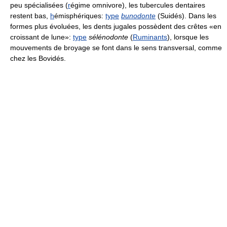
peu spécialisées (
r
égime omnivore), les tubercules dentaires
restent bas,
h
émisphériques:
type
bunodonte
(Suidés). Dans les
formes plus évoluées, les dents jugales possèdent des crêtes «en
croissant de lune»:
type
sélénodonte
(
Ruminants
), lorsque les
mouvements de broyage se font dans le sens transversal, comme
chez les Bovidés.