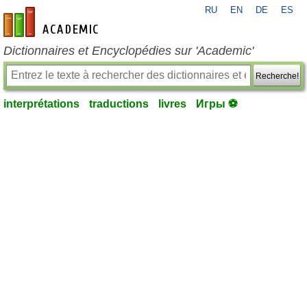
RU
EN
DE
ES
fr-academic.com
Dictionnaires et Encyclopédies sur 'Academic'
Recherche!
interprétations
traductions
livres
Игры ⚽